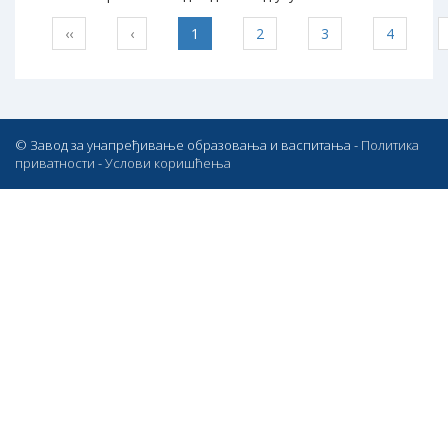
‹‹
‹
1
2
3
4
© Завод за унапређивање образовања и васпитања -
Политика
приватности
-
Услови коришћења