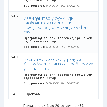
одобрава министар
Број решења:
610-00-01199/18/2024-07
5432
Извиђаштво у функцији
слободних активности -
предшколац, основац извиђач
сам ја
Програм од јавног интереса које решењем
одобрава министар
Број решења:
610-00-01199/19/2024-07
5431
Васпитни изазови у раду са
Децом/ученицима са проблемима
у понашању
Програм од јавног интереса које решењем
одобрава министар
Број решења:
610-00-01199/15/2024-07
#
Програм
Приказано од 1. до 20. од укупно 439.