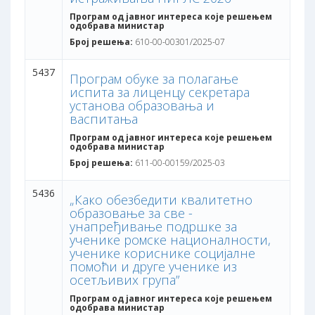
Програм од јавног интереса које решењем
одобрава министар
Број решења:
610-00-00301/2025-07
5437
Програм обуке за полагање
испита за лиценцу секретара
установа образовања и
васпитања
Програм од јавног интереса које решењем
одобрава министар
Број решења:
611-00-00159/2025-03
5436
„Како обезбедити квалитетно
образовање за све -
унапређивање подршке за
ученике ромске националности,
ученике кориснике социјалне
помоћи и друге ученике из
осетљивих група”
Програм од јавног интереса које решењем
одобрава министар