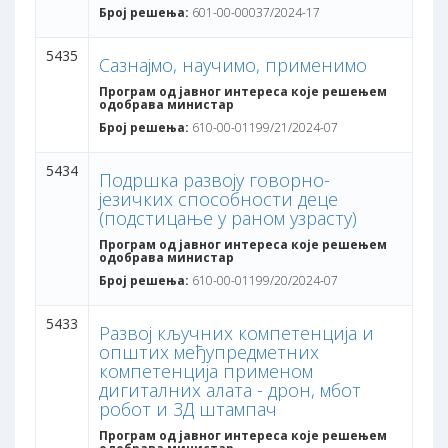
Број решења:
601-00-00037/2024-17
5435
Сазнајмо, научимо, применимо
Програм од јавног интереса које решењем
одобрава министар
Број решења:
610-00-01199/21/2024-07
5434
Подршка развоју говорно-
језичких способности деце
(подстицање у раном узрасту)
Програм од јавног интереса које решењем
одобрава министар
Број решења:
610-00-01199/20/2024-07
5433
Развој кључних компетенција и
општих међупредметних
компетенција применом
дигиталних алата - дрон, мбот
робот и 3Д штампач
Програм од јавног интереса које решењем