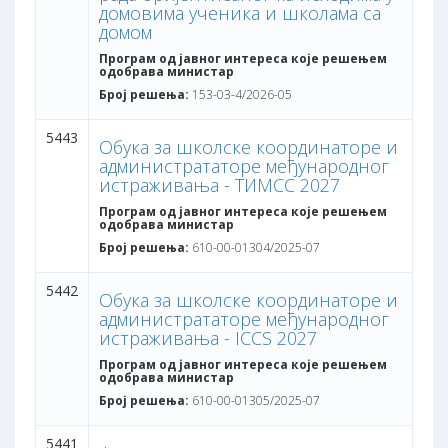
домовима ученика и школама са
домом
Програм од јавног интереса које решењем
одобрава министар
Број решења:
153-03-4/2026-05
5443
Обука за школске координаторе и
администрататоре међународног
истраживања - ТИМСС 2027
Програм од јавног интереса које решењем
одобрава министар
Број решења:
610-00-01304/2025-07
5442
Обука за школске координаторе и
администрататоре међународног
истраживања - ICCS 2027
Програм од јавног интереса које решењем
одобрава министар
Број решења:
610-00-01305/2025-07
5441