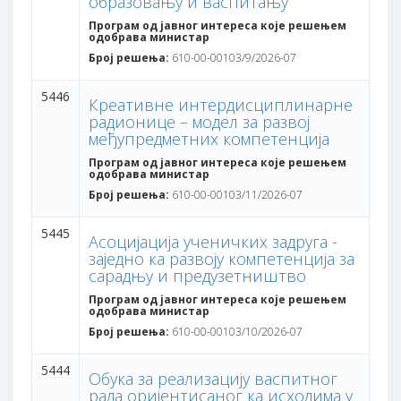
образовању и васпитању
Програм од јавног интереса које решењем
одобрава министар
Број решења:
610-00-00103/9/2026-07
5446
Креативне интердисциплинарне
радионице – модел за развој
међупредметних компетенција
Програм од јавног интереса које решењем
одобрава министар
Број решења:
610-00-00103/11/2026-07
5445
Асоцијација ученичких задруга -
заједно ка развоју компетенција за
сарадњу и предузетништво
Програм од јавног интереса које решењем
одобрава министар
Број решења:
610-00-00103/10/2026-07
5444
Обука за реализацију васпитног
рада оријентисаног ка исходима у