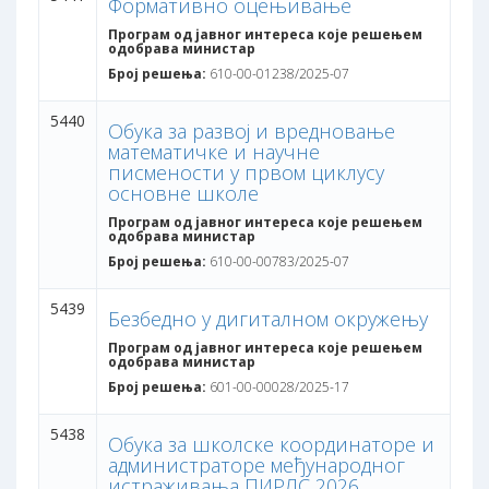
Формативно оцењивање
Програм од јавног интереса које решењем
одобрава министар
Број решења:
610-00-01238/2025-07
5440
Обука за развој и вредновање
математичке и научне
писмености у првом циклусу
основне школе
Програм од јавног интереса које решењем
одобрава министар
Број решења:
610-00-00783/2025-07
5439
Безбедно у дигиталном окружењу
Програм од јавног интереса које решењем
одобрава министар
Број решења:
601-00-00028/2025-17
5438
Обука за школске координаторе и
администраторе међународног
истраживања ПИРЛС 2026