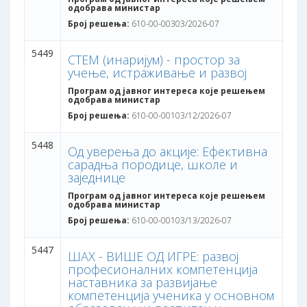
одобрава министар
Број решења:
610-00-00303/2026-07
5449
СТЕМ (инаријум) - простор за
учење, истраживање и развој
Програм од јавног интереса које решењем
одобрава министар
Број решења:
610-00-00103/12/2026-07
5448
Од уверења до акције: Ефективна
сарадња породице, школе и
заједнице
Програм од јавног интереса које решењем
одобрава министар
Број решења:
610-00-00103/13/2026-07
5447
ШАХ - ВИШЕ ОД ИГРЕ: развој
професионалних компетенција
наставника за развијање
компетенција ученика у основном