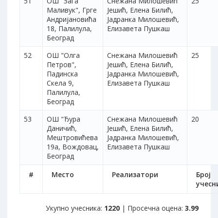
51
ОШ "Зага
Снежана Милошевић
25
Маливук", Грге
Јешић, Елена Билић,
Андријановића
Јадранка Милошевић,
18, Палилула,
Елизавета Пушкаш
Београд
52
ОШ "Олга
Снежана Милошевић
25
Петров",
Јешић, Елена Билић,
Падинска
Јадранка Милошевић,
Скела 9,
Елизавета Пушкаш
Палилула,
Београд
53
ОШ "Ђура
Снежана Милошевић
20
Даничић,
Јешић, Елена Билић,
Мештровићева
Јадранка Милошевић,
19а, Вождовац,
Елизавета Пушкаш
Београд
#
Место
Реализатори
Број
учесн
Укупно учесника:
1220
| Просечна оцена:
3.99