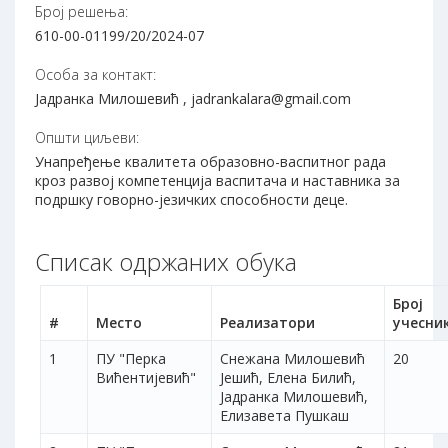
Број решења:
610-00-01199/20/2024-07
Особа за контакт:
Јадранка Милошевић , jadrankalara@gmail.com
Општи циљеви:
Унапређење квалитета образовно-васпитног рада
кроз развој компетенција васпитача и наставника за
подршку говорно-језичких способности деце.
Списак одржаних обука
Број
#
Место
Реализатори
учесни
1
ПУ "Перка
Снежана Милошевић
20
Вићентијевић"
Јешић, Елена Билић,
Јадранка Милошевић,
Елизавета Пушкаш